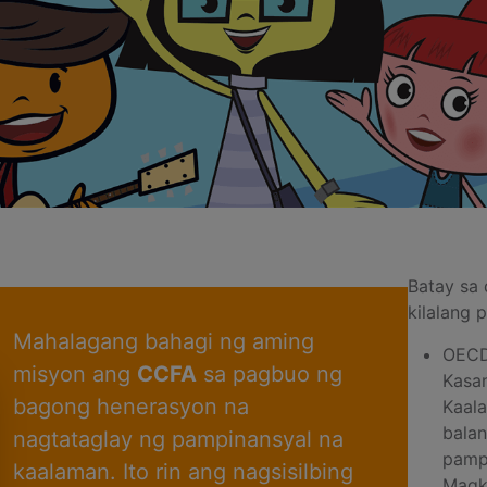
Batay sa
kilalang
Mahalagang bahagi ng aming
OECD
misyon ang
CCFA
sa pagbuo ng
Kasa
bagong henerasyon na
Kaal
balan
nagtataglay ng pampinansyal na
pamp
kaalaman. Ito rin ang nagsisilbing
Magk