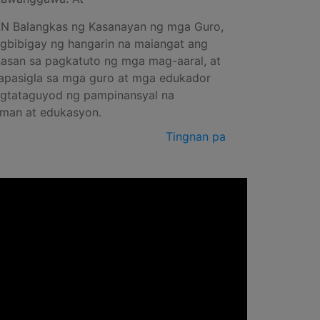
N Balangkas ng Kasanayan ng mga Guro,
gbibigay ng hangarin na maiangat ang
asan sa pagkatuto ng mga mag-aaral, at
apasigla sa mga guro at mga edukador
agtataguyod ng pampinansyal na
aman at edukasyon.
Tingnan pa