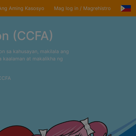
Ang Aming Kasosyo
Mag log in
/
Magrehistro
on (CCFA)
n sa kahusayan, makilala ang
 kaalaman at makalikha ng
 CCFA