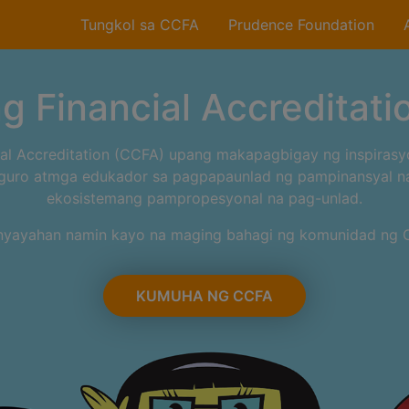
Tungkol sa CCFA
Prudence Foundation
g Financial Accreditati
al Accreditation (CCFA) upang makapagbigay ng inspirasyo
guro atmga edukador sa pagpapaunlad ng pampinansyal na
ekosistemang pampropesyonal na pag-unlad.
nyayahan namin kayo na maging bahagi ng komunidad ng
KUMUHA NG CCFA