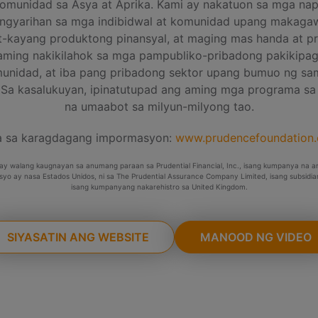
omunidad sa Asya at Aprika. Kami ay nakatuon sa mga na
ngyarihan sa mga indibidwal at komunidad upang makaga
t-kayang produktong pinansyal, at maging mas handa at pr
aming nakikilahok sa mga pampubliko-pribadong pakikipagt
nidad, at iba pang pribadong sektor upang bumuo ng sa
a kasalukuyan, ipinatutupad ang aming mga programa sa 16
na umaabot sa milyun-milyong tao.
a sa karagdagang impormasyon:
www.prudencefoundation
 ay walang kaugnayan sa anumang paraan sa Prudential Financial, Inc., isang kumpanya na 
syo ay nasa Estados Unidos, ni sa The Prudential Assurance Company Limited, isang subsidia
isang kumpanyang nakarehistro sa United Kingdom.
SIYASATIN ANG WEBSITE
MANOOD NG VIDEO