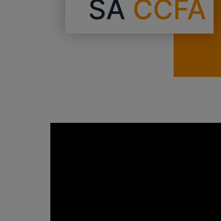
SA
CCFA