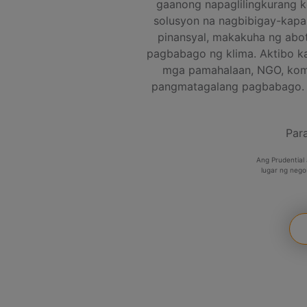
gaanong napaglilingkurang k
solusyon na nagbibigay-kapa
pinansyal, makakuha ng abo
pagbabago ng klima. Aktibo k
mga pamahalaan, NGO, komu
pangmatagalang pagbabago. S
Par
Ang Prudential
lugar ng nego