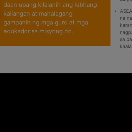
daan upang kilalanin ang lubhang
ASEA
kailangan at mahalagang
na na
gampanin ng mga guro at mga
karan
edukador sa misyong ito.
nagp
sa p
kaal