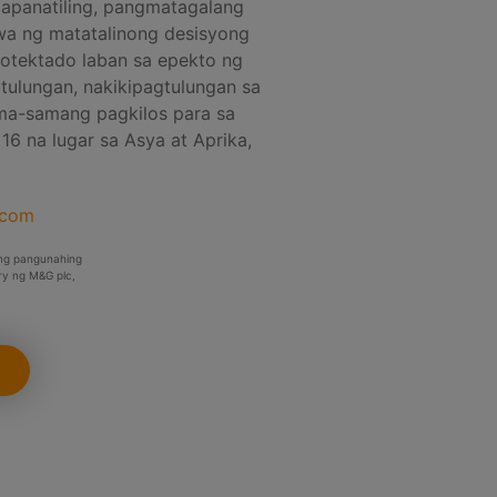
papanatiling, pangmatagalang
wa ng matatalinong desisyong
otektado laban sa epekto ng
ulungan, nakikipagtulungan sa
ma-samang pagkilos para sa
 na lugar sa Asya at Aprika,
.com
ang pangunahing
ry ng M&G plc,