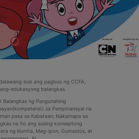
 dalawang susi ang pagbuo ng CCFA,
 pang-edukasyong balangkas
 Balangkas ng Pangunahing
nayan(kompetensi) sa Pampinansyal na
aman pasa sa Kabataan; Nakamapa sa
gkas na ito ang susing konseptong
era ng Kumita, Mag-ipon, Gumastos, at
awanggawa. At